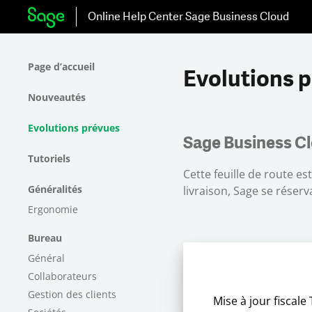
Online Help Center
Sage Business Cloud
Page d’accueil
Evolutions 
Nouveautés
Evolutions prévues
Sage Business C
Tutoriels
Cette feuille de route e
Généralités
livraison, Sage se rése
Ergonomie
Bureau
Général
Collaborateurs
Gestion des clients
Mise à jour fiscale