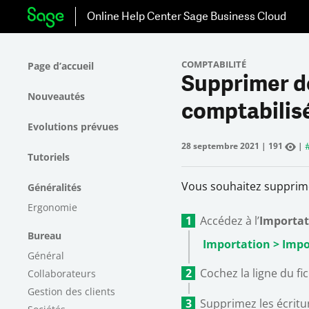
Online Help Center
Sage Business Cloud
COMPTABILITÉ
Page d’accueil
Supprimer de
Nouveautés
comptabilis
Evolutions prévues
28 septembre 2021
|
191
|
Tutoriels
Vous souhaitez supprime
Généralités
Ergonomie
Accédez à l’
Importat
Bureau
Importation > Impo
Général
Cochez la ligne du fi
Collaborateurs
Gestion des clients
Supprimez les écritu