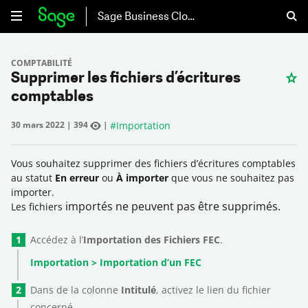
Sage Business Cloud
COMPTABILITÉ
Supprimer les fichiers d’écritures
comptables
#
Importation
30 mars 2022
|
394
|
Vous souhaitez supprimer des fichiers d’écritures comptables
au statut
En erreur
ou
À importer
que vous ne souhaitez pas
importer.
importés ne peuvent pas être
supprimés.
Les fichiers
Accédez à l’
Importation des Fichiers FEC
.
Importation > Importation d’un FEC
Dans de la colonne
Intitulé
, activez le lien du fichier
concerné.