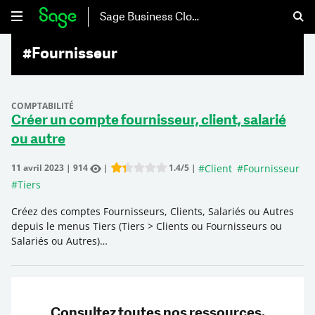
Sage Business Cloud
#Fournisseur
COMPTABILITÉ
Créer un compte fournisseur, client, salarié
ou autre
#
Client
#
Fournisseur
11 avril 2023
|
914
|
1.4
/5
|
Rate this item:
Submit Rating
#
Tiers
Créez des comptes Fournisseurs, Clients, Salariés ou Autres
depuis le menus Tiers (Tiers > Clients ou Fournisseurs ou
Salariés ou Autres)…
Consultez toutes nos ressources.